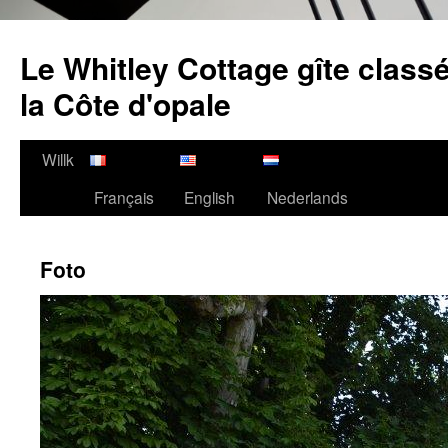
Zum
Inhalt
Le Whitley Cottage gîte classé
springen
la Côte d'opale
Willk
Français
English
Nederlands
Foto