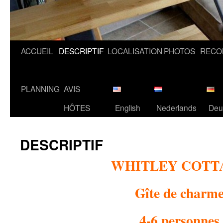
ACCUEIL
DESCRIPTIF
LOCALISATION
PHOTOS
RECO
PLANNING
AVIS
HÔTES
English
Nederlands
Deu
DESCRIPTIF
WHITLEY COTT
Gîte de charm
4-6 personnes