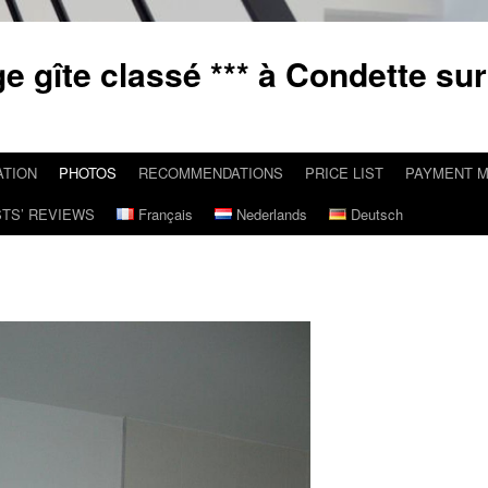
e gîte classé *** à Condette sur
ATION
PHOTOS
RECOMMENDATIONS
PRICE LIST
PAYMENT 
TS’ REVIEWS
Français
Nederlands
Deutsch