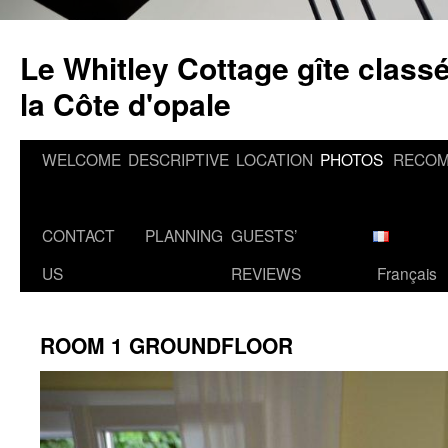
Skip
to
Le Whitley Cottage gîte classé
content
la Côte d'opale
WELCOME
DESCRIPTIVE
LOCATION
PHOTOS
RECOM
CONTACT
PLANNING
GUESTS’
US
REVIEWS
Français
ROOM 1 GROUNDFLOOR