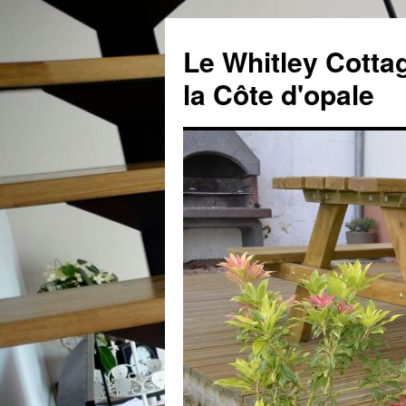
Aller
au
Le Whitley Cottag
contenu
la Côte d'opale