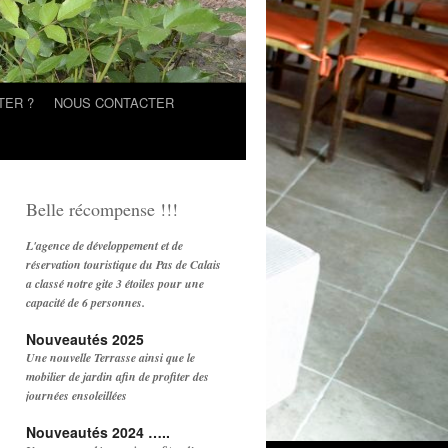
TER ?
NOUS CONTACTER
Belle récompense !!!
L'agence de développement et de
réservation touristique du Pas de Calais
a classé notre gite 3 étoiles pour une
capacité de 6 personnes.
Nouveautés 2025
Une nouvelle Terrasse ainsi que le
mobilier de jardin afin de profiter des
journées ensoleillées
Nouveautés 2024 …..