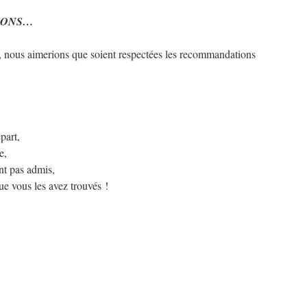
IONS…
n, nous aimerions que soient respectées les recommandations
part,
e,
t pas admis,
ue vous les avez trouvés !