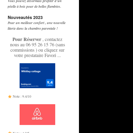
Vous pouvez désormais profiter d’un
pöelle à bois pour de belles flambées.
Nouveautés 2023
Pour un meilleur confort , une nouvelle
literie dans la chambre parentale !
Pour Réserver
, contactez
nous au 06 95 26 15 76 (sans
commissions ) ou cliquez sur
votre prestataire Favori ...
Note : 9.4/10