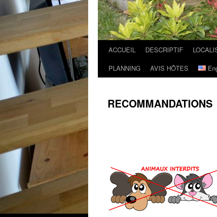
ACCUEIL
DESCRIPTIF
LOCALI
PLANNING
AVIS HÔTES
Eng
RECOMMANDATIONS