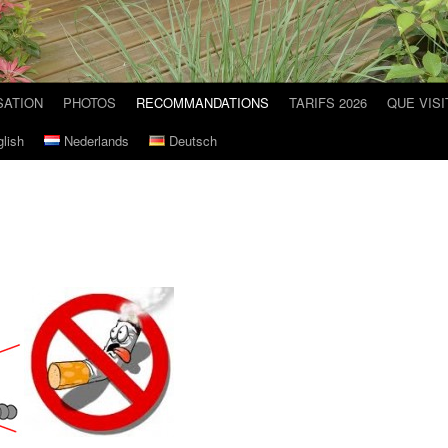
SATION
PHOTOS
RECOMMANDATIONS
TARIFS 2026
QUE VISI
lish
Nederlands
Deutsch