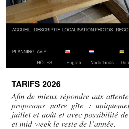
ACCUEIL
DESCRIPTIF
LOCALISATION
PHOTOS
RECO
PLANNING
AVIS
HÔTES
English
Nederlands
Deu
TARIFS 2026
Afin de mieux répondre aux attente
proposons notre gîte : uniqueme
juillet et août et avec possibilité
et mid-week le reste de l’année.