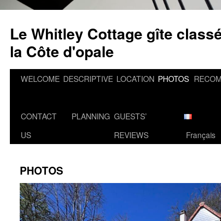
Skip
to
Le Whitley Cottage gîte classé
content
la Côte d'opale
WELCOME
DESCRIPTIVE
LOCATION
PHOTOS
RECOM
CONTACT
PLANNING
GUESTS’
US
REVIEWS
Français
PHOTOS