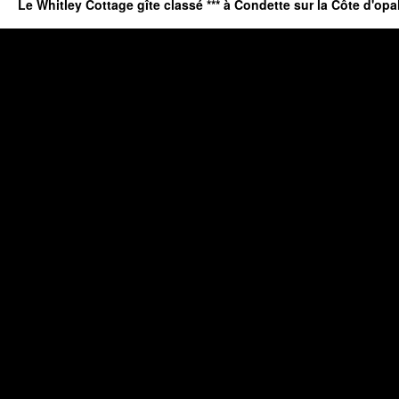
Le Whitley Cottage gîte classé *** à Condette sur la Côte d'opa